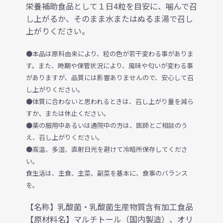
栄養補助食品として１日4粒を目安に、噛んで召
し上がるか、そのまま水またはぬるま湯で召し
上がりください。
●本品は原料由来により、粒の色が若干変わる事がありま
す。また、時期や保管状況により、風味や匂いが変わる事
がありますが、品質には影響ありませんので、安心して召
し上がりください。
●体質に合わないと思われるときは、召し上がり量を減ら
すか、または休止ください。
●薬の服用中あるいは通院中の方は、医師とご相談のう
え、召し上がりください。
●高温、多湿、直射日光を避けて冷暗所保存してくださ
い。
食生活は、主食、主菜、副菜を基本に、食事のバランス
を。
【名称】乳酸菌・乳酸菌生産物質含有加工食品
【原材料名】マルチトール（国内製造）、オリ