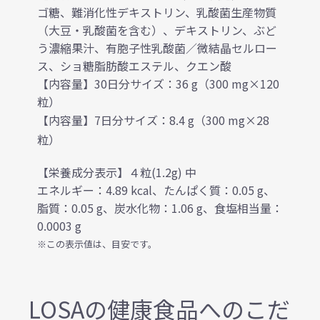
ゴ糖、難消化性デキストリン、乳酸菌生産物質
（大豆・乳酸菌を含む）、デキストリン、ぶど
う濃縮果汁、有胞子性乳酸菌／微結晶セルロー
ス、ショ糖脂肪酸エステル、クエン酸
【内容量】30日分サイズ：36 g（300 mg×120
粒）
【内容量】7日分サイズ：8.4 g（300 mg×28
粒）
【栄養成分表示】４粒(1.2g) 中
エネルギー：4.89 kcal、たんぱく質：0.05 g、
脂質：0.05 g、炭水化物：1.06 g、食塩相当量：
0.0003 g
※この表示値は、目安です。
LOSAの健康食品へのこだ