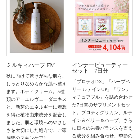
ミルキィハーブ FM
インナービューティー
セット 7日分
秋に向けて乾きがちな肌を、
「プロテオDX」「ハーブベ
しっとりなめらかな肌へ整え
リー ルテインUP」「ワンデ
ます。ボディクリーム。5種
ィチュアブル」を詰め合わせ
類のアーユルヴェーダエキス
た7日間のサプリメントセッ
と、新芽のエネルギーに着想
ト。プロテオグリカン、ルテ
を得た植物由来成分を配合し
イン＆ベリー＆ハーブ、さら
ました。肌と環境へのやさし
に日々の栄養バランスを支え
さを大切にした処方で、ご家
る成分を組み合わせ、季節の
族皆のスキンケアに。