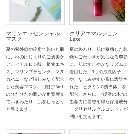
マリンエッセンシャル
クリアエマルジョン
マスク
Luxe
夏の紫外線や冷房で乾いた肌
夏の終わり、肌に蓄積した乾
に、秋のはじまりのご褒美ケ
燥やごわつきが気になる季節
ア。ヒアルロン酸、植物エキ
に。肌のすこやかなリズムに
ス、マリンプラセンタ、マヌ
着目した「3つの成長因子」
カハニーなど惜しみなく配合
や、なじみやすい形に設計さ
した美容マスク。1袋に23mL
れた「ビタミンC誘導体」を
のひたひたの潤いが角質層ま
配合。さらに、“復活の木”の
でいきわたり、肌をしっとり
生命力に着想を得た保湿成分
と整えます。
「グリセリルグルコシド」が
潤いを支えます。