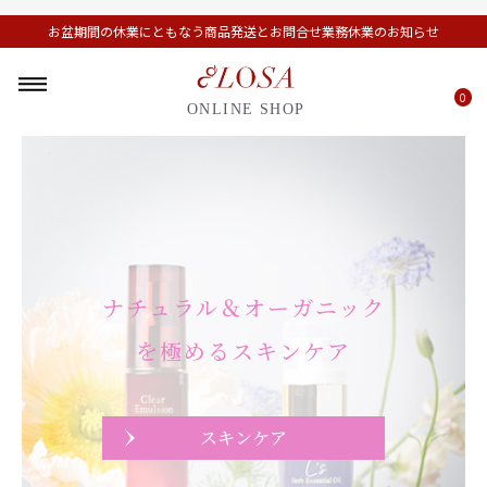
お盆期間の休業にともなう商品発送とお問合せ業務休業のお知らせ
0
ONLINE SHOP
植物の恵みで育む
ナチュラル＆オーガニック
ヘア＆ボディケア
を極めるスキンケア
ヘナ
スキンケア
ヘア＆ボディケア