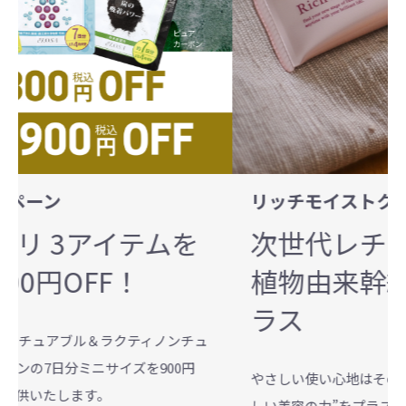
リッチモイストクリーム PT
イテムを
次世代レチノール様成
F！
植物由来幹細胞エキス
ラス
ラクティノンチュ
イズを900円
やさしい使い心地はそのままに、今の時代に
しい美容の力”をプラス。“次世代レチノール