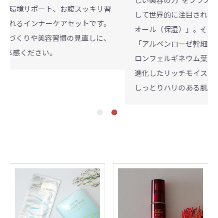
お腹スッキリ習
して世界的に注目される植物由来の美容成
アセットです。
オール（保湿）」。そして、植物由来の幹細
慣の見直しに、
「アルペンローゼ幹細胞エキス（保湿）※
ロンフェルギネウム葉培養細胞エキス」。
進化したリッチモイストクリームPTで、 乾
しっとりハリのある肌へ。