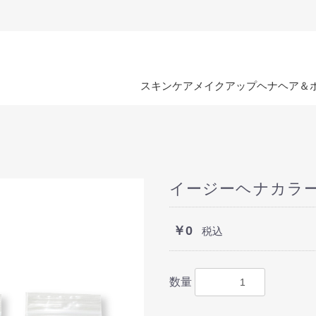
スキンケア
メイクアップ
ヘナ
ヘア＆
イージーヘナカラー
￥0
税込
数量